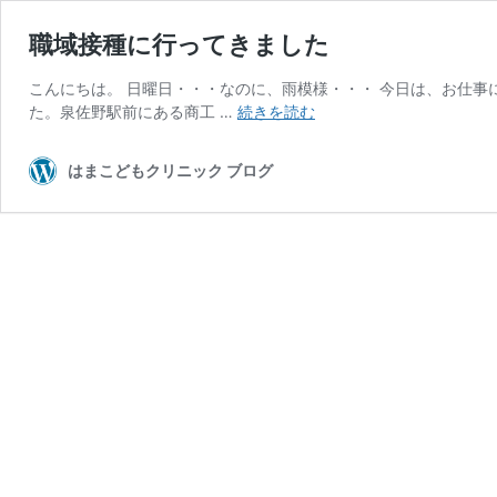
職域接種に行ってきました
こんにちは。 日曜日・・・なのに、雨模様・・・ 今日は、お仕事に
職
た。泉佐野駅前にある商工 …
続きを読む
域
接
はまこどもクリニック ブログ
種
に
行
っ
て
き
ま
し
た