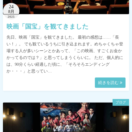
24
8月
2025
映画「国宝」を観てきました
先日、映画「国宝」を観てきました。 最初の感想は……「長
い！」。 でも観ているうちに引き込まれます。めちゃくちゃ登
場する人が多いシーンとかあって、「この映画、すごくお金か
かってるのでは？」と思ってしまうくらいに。 ただ、個人的に
は、90分くらい経過した頃に、「そろそろエンディング
か・・・」と思ってい…
続きを読む
ブログ