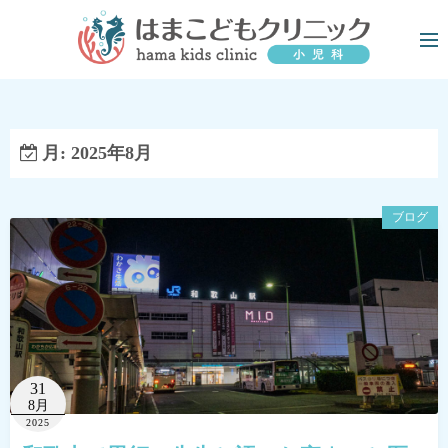
コ
ン
テ
ン
ツ
へ
月:
2025年8月
ス
キ
ブログ
ッ
プ
31
8月
2025