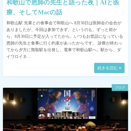
和歌山で恩師の先生と語った夜｜AIと医
療、そしてMacの話
和歌山駅 先輩との食事会で和歌山へ 8月30日は医師会の会合が
ありましたが、今回は参加できず。というのも、ずっと前か
ら、8月30日に予定が入ってたから。いつもお世話になっている
恩師の先生と食事に行く約束があったからです。 診療が終わっ
てから夕方に熊取駅を出発し、電車で和歌山駅へ。駅から、ダ
イワロイネ…
続きを読む
ブログ