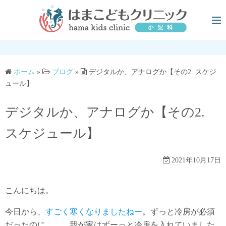
コ
ン
テ
ン
ツ
へ
ホーム
»
ブログ
»
デジタルか、アナログか【その2. スケジ
ュール】
ス
キ
デジタルか、アナログか【その2.
ッ
プ
スケジュール】
2021年10月17日
こんにちは。
今日から、
すごく寒くなりましたねー
。ずっと冷房が必須
だったのに、、、我が家はずーっと冷房を入れていました