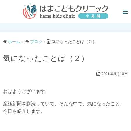
コ
ン
テ
ン
ツ
へ
ホーム
»
ブログ
»
気になったことば（２）
ス
キ
気になったことば（２）
ッ
プ
2021年6月18日
おはようございます。
産経新聞を購読していて、そんな中で、気になったこと、
今日も紹介します。