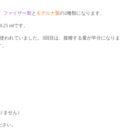
、
ファイザー製
と
モデルナ製
の2種類になります。
.25 mlです。
 ml使われていました。3回目は、接種する量が半分になりま
す。
りません）
ださい。