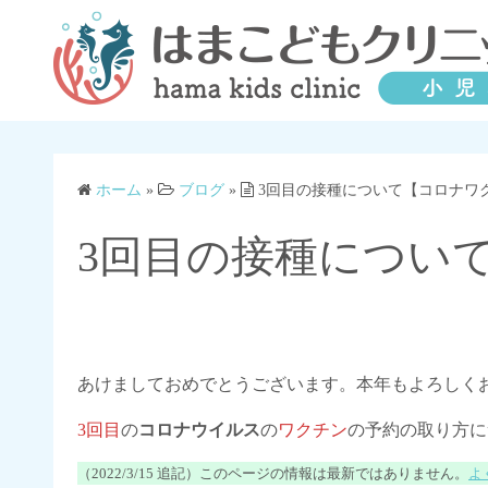
コ
ン
テ
ン
ツ
へ
ス
ホーム
»
ブログ
»
3回目の接種について【コロナワ
キ
ッ
3回目の接種につい
プ
あけましておめでとうございます。本年もよろしく
3回目
の
コロナウイルス
の
ワクチン
の予約の取り方
（2022/3/15 追記）このページの情報は最新ではありません。
よ