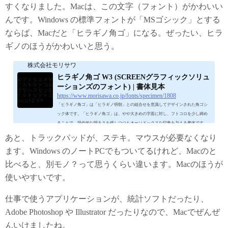
すくなりました。Macは、この文字（フォント）がかわいい
んです。Windows の標準フォントが「MSゴシック」とする
ならば、Macだと「ヒラギノ角ゴ」になる。ぜったい、ヒラ
ギノのほうがかわいいと思う。
株式会社モリサワ
ヒラギノ角ゴ W3 (SCREENグラフィックソリュ
ーションズのフォント) | 書体見本
https://www.morisawa.co.jp/fonts/specimen/1808
「ヒラギノ角ゴ」は「ヒラギノ明朝」との組合せを意識してデザインされた角ゴシ
ック体です。「ヒラギノ角ゴ」は、やや大きめの字面に対し、フトコロを少し締め
ることで、現代的な明るさを残しつつもオーソドックスな印象を与える書体です。
ウエイトは文字によって生まれる紙面のグレー濃度を細かく調整できるように、Ｗ
あと、トラックパッドが、ステキ。マウスが必要なくなり
１からＷ９まで9ウエイトで展開。雑誌やパンフレット、ポスターなどあらゆる媒体
ます。Windows のノートPCでもついてるけれど、Macのと
で、本文から見出しまで幅広く活用でき、「ヒラギノ明朝」と組合せても違和感が
ないように設計されています。
比べると、別モノ？って思うくらい違います。Macのほうが
使いやすいです。
仕事で使うアプリケーションが、統計ソフトだったり、
Adobe Photoshop や Illustrator だったりなので、Macでぜんぜ
んいけましたね。