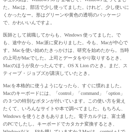
た。Macは、部活で少し使ってました。けれど、少し使いに
くかったなー。形はグリーンや黄色の透明のパッケージ
で、かわいいんですよ。
医師として就職してからも、Windows 使ってました。で
も、途中から、Mac派に変わりました。今も、Macが中心で
す。Macを使い始めたきっかけは、研究を始めたから。当時
の上司がMacでした。上司とデータをやり取りするとき、
Macのほうが良かったんです。OS X Lion のとき。まだ、ス
ティーブ・ジョブズが講演していたとき。
Macを本格的に使うようになったら、すぐに慣れました。
Macのキーボードには、「control」「command」「option」
の３つの特別なボタンが付いています。この使い方を覚え
たくて、いろんなサイトや本で調べてました。もちろん、
Windows を使うときもありました。電子カルテは、富士通
のPCでしたし。キーボードでカタカナ変換するとき、
Windowsだと、F8を押していますか？Macは、control + I で