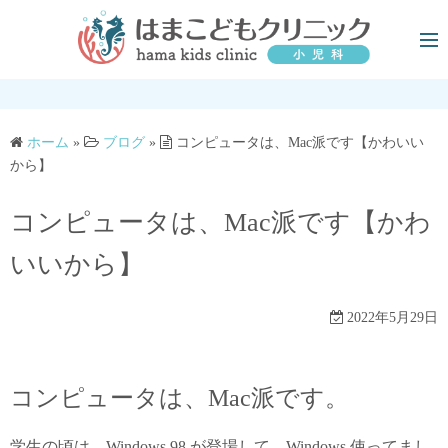
コ
ン
テ
ン
ツ
へ
ホーム
»
ブログ
»
コンピュータは、Mac派です【かわいい
から】
ス
キ
コンピュータは、Mac派です【かわ
ッ
プ
いいから】
2022年5月29日
コンピュータは、Mac派です。
学生の頃は、Windows 98 が登場して、Windows 使ってまし